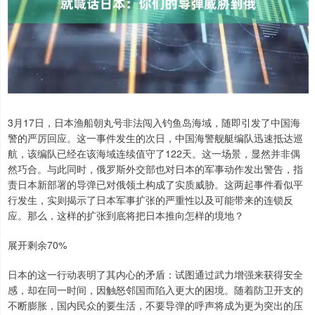
3月17日，日本渔船朝丸号非法闯入钓鱼岛海域，随即引发了中国海
警的严厉回应。这一事件发生的次日，中国海警舰艇编队迅速抵达巡
航，该编队已经在该海域连续值守了122天。这一场景，显然并非偶
然巧合。与此同时，俄罗斯外交部也对日本的军事动作发出警告，指
责日本新部署的导弹已对俄领土构成了实质威胁。这两起事件看似平
行发生，实则揭示了日本军事扩张的严重性以及可能带来的连锁反
应。那么，这样的扩张到底将把日本推向怎样的境地？
展开剩余70%
日本的这一行动表明了其内心的矛盾：试图通过武力增强来获得安全
感，却在同一时间，因触怒邻国而陷入更大的困境。随着防卫开支的
不断膨胀，国内民众的要生活，不要导弹的呼声将成为更为突出的压