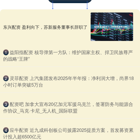
东兴配资 盈利向下，苏新服务董事长辞职了
​益阳指配资 核导弹第一方队：维护国家主权、捍卫民族尊严
1
的战略“王牌”
​灵菲配资 上汽集团发布2025年半年报：净利润大增，尚界18
2
小时订单突破5万台
​配资吧 加拿大宣布20亿加元军援乌克兰，签署防务与能源合
3
作协议_马克·卡尼_无人机_国际联盟
​应牛配资 近九成科创板公司披露2025提质方案，首发募资累
4
计投入超6500亿元