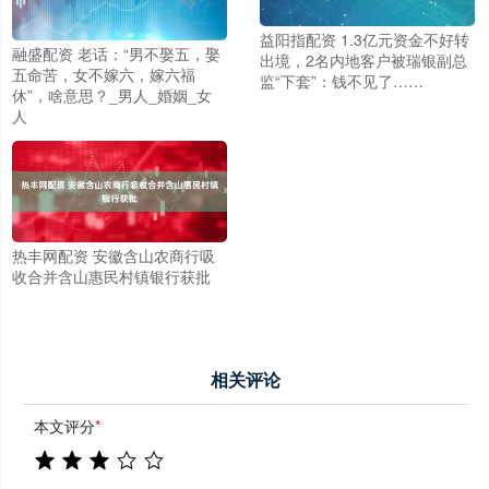
益阳指配资 1.3亿元资金不好转
融盛配资 老话：“男不娶五，娶
出境，2名内地客户被瑞银副总
五命苦，女不嫁六，嫁六福
监“下套”：钱不见了……
休”，啥意思？_男人_婚姻_女
人
热丰网配资 安徽含山农商行吸
收合并含山惠民村镇银行获批
相关评论
本文评分
*