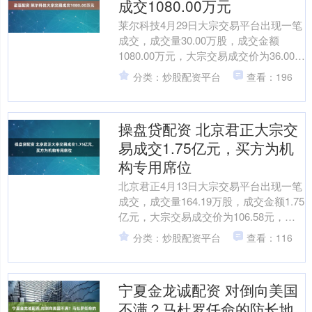
成交1080.00万元
莱尔科技4月29日大宗交易平台出现一笔
成交，成交量30.00万股，成交金额
1080.00万元，大宗交易成交价为36.00
元，相对今日收盘价折价19.73%。该
分类：炒股配资平台
查看：196
笔....
操盘贷配资 北京君正大宗交
易成交1.75亿元，买方为机
构专用席位
北京君正4月13日大宗交易平台出现一笔
成交，成交量164.19万股，成交金额1.75
亿元，大宗交易成交价为106.58元，相
对今日收盘价折价5.00%。该笔交易....
分类：炒股配资平台
查看：116
宁夏金龙诚配资 对倒向美国
不满？马杜罗任命的防长地