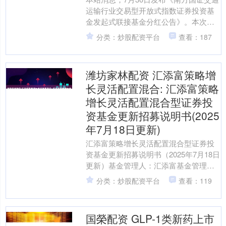
运输行业交易型开放式指数证券投资基
金发起式联接基金分红公告》。本次分
红为2025年度第1次分红。公告显示，本
分类：炒股配资平台
查看：187
次分红的收益分....
潍坊家林配资 汇添富策略增
长灵活配置混合: 汇添富策略
增长灵活配置混合型证券投
资基金更新招募说明书(2025
年7月18日更新)
汇添富策略增长灵活配置混合型证券投
资基金更新招募说明书（2025年7月18日
更新）基金管理人：汇添富基金管理股
份有限公司基金托管人：招商银行股份
分类：炒股配资平台
查看：119
有限公司汇添富策....
国榮配资 GLP-1类新药上市