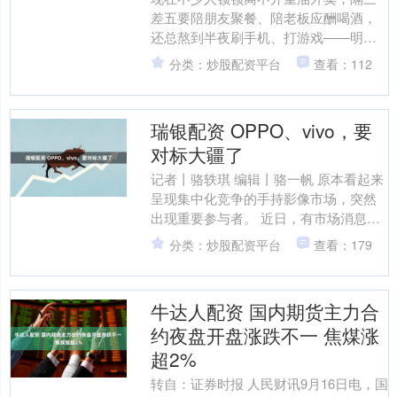
差五要陪朋友聚餐、陪老板应酬喝酒，
还总熬到半夜刷手机、打游戏——明明
知道这些习惯会给肝脏添负担，却总控
分类：炒股配资平台
查看：112
制不住。时间一长，脸色越....
瑞银配资 OPPO、vivo，要
对标大疆了
记者丨骆轶琪 编辑丨骆一帆 原本看起来
呈现集中化竞争的手持影像市场，突然
出现重要参与者。 近日，有市场消息
称，手机巨头 OPPO 和 vivo 先后在内部
分类：炒股配资平台
查看：179
正式立....
牛达人配资 国内期货主力合
约夜盘开盘涨跌不一 焦煤涨
超2%
转自：证券时报 人民财讯9月16日电，国