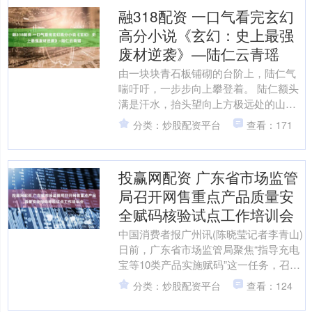
融318配资 一口气看完玄幻
高分小说《玄幻：史上最强
废材逆袭》—陆仁云青瑶
由一块块青石板铺砌的台阶上，陆仁气
喘吁吁，一步步向上攀登着。 陆仁额头
满是汗水，抬头望向上方极远处的山
门，目测还有上百个台阶，嘴角不由泛
分类：炒股配资平台
查看：171
着苦涩。 “不愧是姜云国....
投赢网配资 广东省市场监管
局召开网售重点产品质量安
全赋码核验试点工作培训会
中国消费者报广州讯(陈晓莹记者李青山)
日前，广东省市场监管局聚焦“指导充电
宝等10类产品实施赋码”这一任务，召开
网售重点产品质量安全赋码核验试点工
分类：炒股配资平台
查看：124
作培训会。 会....