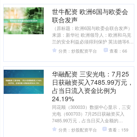
世牛配资 欧洲6国与欧委会
联合发声
（原标题：欧洲6国与欧委会联合发声）
来源：新华社 欧洲领导人：欧洲和乌克
兰的安全利益必须得到保护 英法德等6个
欧洲国家领导人和欧盟委员会主席冯德
分类：炒股配资平台
查看：66
莱恩9日晚发表....
华融配资 三安光电：7月25
日获融资买入7485.99万元，
占当日流入资金比例为
24.19%
同花顺（300033）数据中心显示，三安
光电（600703）7月25日获融资买入
7485.99万元，占当日买入金额的
24.19%，当前融资余额42.55亿元，占....
分类：炒股配资平台
查看：159