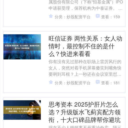
属股份有限公司（下称“恒基金属”）IPO
申请获受理，保荐机构为中泰证券。 资
料显示，恒基金属成立于1997年，注册
分类：炒股配资平台
查看：159
地位于广....
旺信证券 两性关系：女人动
情时，最控制不住的是什
么？快进来看看
你有没有见过那种在职场上雷厉风行的
女人，突然对着手机屏幕傻笑到嘴角快
要咧到耳根？上一秒还在会议室里怼天
怼地，下一秒就因为对话框里跳出一
分类：炒股配资平台
查看：181
句“早点休息”，眼神瞬间软....
思考资本 2025护肝片怎么
选？升级版水飞蓟宾配方领
衔，十大口碑品牌帮你避坑
现在不少人顿顿离不开重油外卖，隔三