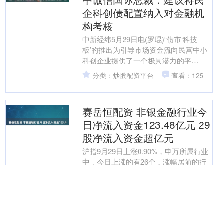
企科创债配置纳入对金融机
构考核
中新经纬5月29日电(罗琨)“债市‘科技
板’的推出为引导市场资金流向民营中小
科创企业提供了一个极具潜力的平
台。”近日，中诚信国际总裁岳志岗在接
分类：炒股配资平台
查看：125
受中新经纬专访时指....
赛岳恒配资 非银金融行业今
日净流入资金123.48亿元 29
股净流入资金超亿元
沪指9月29日上涨0.90%，申万所属行业
中，今日上涨的有26个，涨幅居前的行
业为非银金融、有色金属，涨幅分别为
3.84%、3.78%。非银金融行业位居今日
分类：炒股配资平台
查看：179
涨幅....