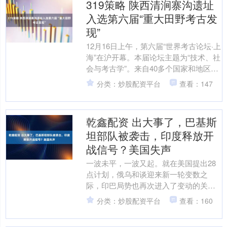
319策略 陕西清涧寨沟遗址
入选第六届“重大田野考古发
现”
12月16日上午，第六届“世界考古论坛·上
海”在沪开幕。本届论坛主题为“技术、社
会与考古学”。来自40多个国家和地区的
300余位专家学者与会，围绕技术对社会
分类：炒股配资平台
查看：147
的影....
乾鑫配资 出大事了，巴基斯
坦部队被袭击，印度释放开
战信号？美国失声
一波未平，一波又起。就在美国提出28
点计划，俄乌和谈迎来新一轮变数之
际，印巴局势也再次进入了变动的关键
时刻。最近发生了三件与印巴及其他相
分类：炒股配资平台
查看：160
关国家密切相关的大事，值....