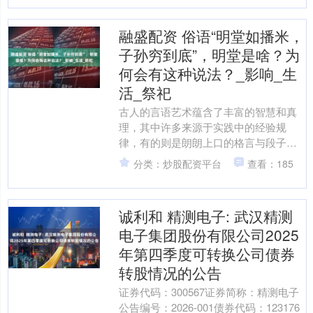
融盛配资 俗语“明堂如播米，
子孙穷到底”，明堂是啥？为
何会有这种说法？_影响_生
活_祭祀
古人的言语艺术蕴含了丰富的智慧和真
理，其中许多来源于实践中的经验规
律，有的则是朗朗上口的格言与段子。
这些格言不仅成为古人生活的一部分，
分类：炒股配资平台
查看：185
而且通过口耳相传，代代相继....
诚利和 精测电子: 武汉精测
电子集团股份有限公司2025
年第四季度可转换公司债券
转股情况的公告
证券代码：300567证券简称：精测电子
公告编号：2026-001债券代码：123176