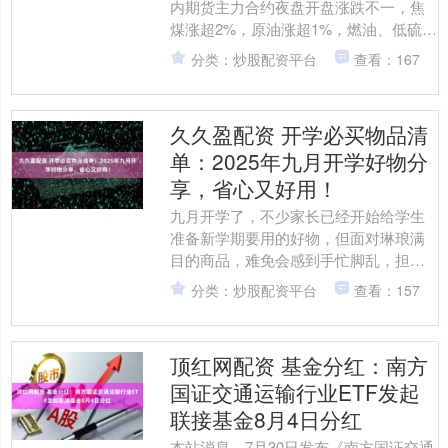
内期货主力合约夜盘开盘涨跌不一，焦
煤涨超2%，原油涨超1%，燃油、低硫燃
料油小幅上涨；甲醇、烧碱小幅下跌。
分类：炒股配资平台
查看：167
海量资讯、精....
久久盈配资 开学必买物品清
单：2025年九月开学好物分
享，省心又好用！
九月开学了，不少家长已经开始给学生
准备新学期要用的好物，但面对琳琅满
目的商品，难免会感到手忙脚乱，担心
买错、买漏。别着急，这份为你精心整
分类：炒股配资平台
查看：157
理的“开学必买物品清单”....
顶红网配资 基金分红：南方
国证交通运输行业ETF发起
联接基金8月4日分红
本站消息，7月30日发布《南方国证交通