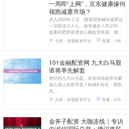
一周即“上网”，京东健康缘何
领跑减重市场？
进入2025年之后，随着国家喊你减肥这
一话题深入人心，越来越多人意识到，
超重和肥胖是诱发心脑血管疾病、糖尿
病和部分癌症等疾病的重要危险因素，
分类：炒股配资平台
查看：196
而肥胖本身也有可能发....
101金融配资网 九大白马股
谁将率先解套
曾经的九大白马股，你觉得谁能率先解
放山顶上的套牢盘？#a股# 转自：龚凯
杰....
分类：炒股配资平台
查看：215
金斧子配资 大咖连线｜专访
中诚信国际总裁：建议将民