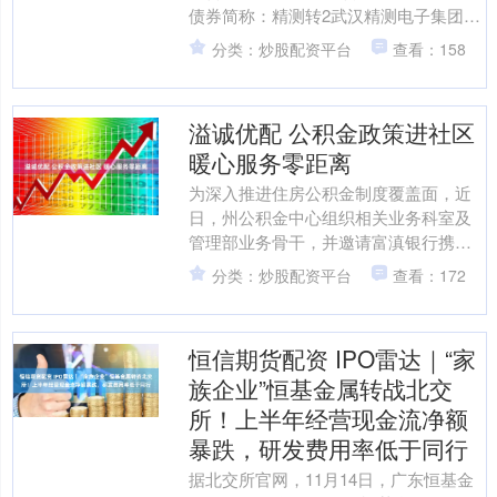
债券简称：精测转2武汉精测电子集团股
份有限公司公司及董事会全体成员保证
分类：炒股配资平台
查看：158
信....
溢诚优配 公积金政策进社区
暖心服务零距离
为深入推进住房公积金制度覆盖面，近
日，州公积金中心组织相关业务科室及
管理部业务骨干，并邀请富滇银行携带
移动展业设备，共同走进建塘社区、独
分类：炒股配资平台
查看：172
克宗古城、诺霸佳园等，开....
恒信期货配资 IPO雷达｜“家
族企业”恒基金属转战北交
所！上半年经营现金流净额
暴跌，研发费用率低于同行
据北交所官网，11月14日，广东恒基金