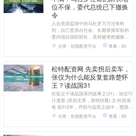
位不保，委代总统已下撤换
令
人在美国监狱中的马杜罗万万没有料
到，自己曾亲自任命、长期掌握军权的
委内瑞拉国防部长，竟然被突然撤换。
当地时间3月18日，委内瑞拉代总统德尔
分类：炒股配资平台
查看：80
西·罗德里格斯通过社交....
松特配资网 先卖拐后卖车，
张仪为什么能反复套路楚怀
王？读战国31
松鼠父子读战国系列故事之(31)：张仪巧
计逃楚 (原创文章，谢绝转载) 文/松鼠爸
爸 前312年，丹阳与蓝田之战中，楚国遭
遇惨败，楚怀王对秦国的恨意愈加深
分类：炒股配资平台
查看：85
重。 ....