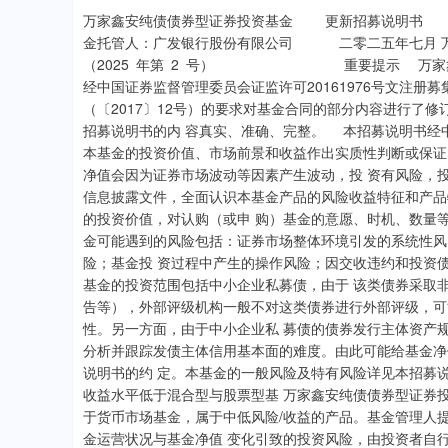
万家鑫安纯债债券型证券投资基金 更新招募说明书 （2025 年第 2 号） 基金管理人：万家基金管理有限公司 基金托管人：广发银行股份有限公司 二零二五年七月 万家鑫安纯债债券型证券投资基金 更新招募说明书（2025 年第 2 号） 重要提示 万家鑫安纯债债券型证券投资基金（以下简称“本基金”）于2016年8月30日 经中国证券监督管理委员会证监许可20161976号文注册募集。基金合同生效时 间为2016年9月18日。 流动性风险管理规定》（〔2017〕12号）的要求对基金合同的部分内容进行了修订, 修订后的法律文件自2018年3月31日起正式生效。基金管理人保证招募说明书的内 容真实、准确、完整。 本招募说明书经中国证监会注册，但中国证监会对本基金募集的注册，并不 表明其对本基金的投资价值、市场前景和收益作出实质性判断或保证，也不表明 投资于本基金没有风险。 本基金投资于证券市场，基金净值会因为证券市场波动等因素产生波动，投 资有风险，投资者在投资本基金前，请认真阅读本基金的招募说明书和基金合同 等信息披露文件，全面认识本基金产品的风险收益特征和产品特性，充分考虑自 身的风险承受能力，理性判断市场，自主判断基金的投资价值，对认购（或申 购）基金的意愿、时机、数量等投资行为作出独立决策，承担基金投资中出现的 各类风险。投资本基金可能遇到的风险包括：证券市场整体环境引发的系统性风 险；个别证券特有的非系统性风险；大量赎回或暴跌导致的流动性风险；基金投 资过程中产生的操作风险；因交收违约和投资债券引发的信用风险；基金投资回 报可能低于业绩比较基准的风险；本基金的投资范围包括中小企业私募债，由于 该类债券采取非公开方式发行和交易，并不公开各类材料（包括招募说明书、审 计报告等），外部评级机构一般不对这类债券进行外部评级，可能会降低市场对这 类债券的认可度，从而影响这类债券的市场流动性。另一方面，由于中小企业私 募债的债券发行主体资产规模较小、经营的波动性较大，且各类材料不公开发 布，也大大提高了分析并跟踪发债主体信用基本面的难度。由此可能给基金净值 带来不利影响或损失。本基金的具体运作特点详见基金合同和招募说明书的约 定。本基金的一般风险及特有风险详见本招募说明书的“风险揭示”部分。 本基金为债券型基金，理论上其预期风险收益水平低于混合型与股票型基 万家鑫安纯债债券型证券投资基金 更新招募说明书（2025 年第 2 号） 金，高于货币市场基金，属于中低风险/收益的产品。基金管理人提醒投资者基金 投资的“买者自负”原则，在投资者作出投资决策后，基金运营状况与基金净值 变化引致的投资风险，由投资者自行负责。此外，本基金以1.00元初始面值进行 募集，在市场波动等因素的影响下，存在单位份额净值跌破1.00元初始面值的风 险。 基金不同于银行储蓄与债券，基金投资者有可能获得较高的收益，也有可能 损失本金。投资有风险，投资者在进行投资决策前，请仔细阅读本基金的《招募 说明书》及《基金合同》。 基金管理人依照恪尽职守、诚实信用、谨慎勤勉的原则管理和运用基金资 产，但不保证本基金一定盈利，也不保证最低收益。基金的过往业绩并不预示其 未来表现，基金管理人管理的其他基金的业绩并不构成对本基金业绩表现的保 证。 投资者应当认真阅读基金合同、基金招募说明书、基金产品资料概要等信息 披露文件，自主判断基金的投资价值，自主做出投资决策，自行承担投资风险。 当本基金持有特定资产且存在或潜在大额赎回申请时，基金管理人履行相应 程序后，可以启动侧袋机制，具体详见基金合同和招募说明书的有关章节。侧袋 机制实施期间，基金管理人将对基金简称进行特殊标识，并不办理侧袋账户的申 购赎回。请基金份额持有人仔细阅读相关内容并关注本基金启用侧袋机制时的特 定风险。 本招募说明书所载内容截止日为2025年7月18日，有关财务数据和净值表现数 据截止日为2024年06月30日（财务数据未经审计）。 万家鑫安纯债债券型证券投资基金 更新招募说明书（2025 年第 2 号） 目 录 万家鑫安纯债债券型证券投资基金 更新招募说明书（2025 年第 2 号） 万家鑫安纯债债券型证券投资基金 更新招募说明书（2025 年第 2 号） 第一部分 绪言 《万家鑫安纯债债券型证券投资基金招募说明书》（以下简称“本招募说明 书”）依据《中华人民共和国证券投资基金法》(以下简称《基金法》)、《公开募 集证券投资基金运作管理办法》(以下简称《运作办法》)、《公开募集证券投资基 金销售机构监督管理办法》(以下简称《销售办法》)、《公开募集证券投资基金信 息披露管理办法》(以下简称《信息披露办法》)、《公开募集开放式证券投资基金 流动性风险管理规定》（以下简称“《流动性风险管理规定》”）、《证券投资基金 信息披露内容与格式准则第5号》、等有关法律法规以及 《万家鑫安纯债债券型证券投资基金基金合同》（以下简称“基金合同”）编写。 本招募说明书阐述了万家鑫安纯债债券型证券投资基金的投资目标、策略、风 险、费率等与投资者投资决策有关的全部必要事项，投资者在做出投资决策前应仔 细阅读本招募说明书。 基金管理人承诺本招募说明书不存在任何虚假记载、误导性陈述或者重大遗 漏，并对其真实性、准确性、完整性承担法律责任。本基金是根据本招募说明书所 载明的资料申请募集的。基金管理人没有委托或授权任何其他人提供未在本招募说 明书中载明的信息，或对本招募说明书作任何解释或者说明。 本招募说明书根据本基金的基金合同编写，并经中国证监会注册。基金合同是 约定基金合同当事人之间权利、义务的法律文件。基金投资者自依基金合同取得基 金份额即成为基金份额持有人和基金合同的当事人，其持有基金份额的行为本身即 表明其对基金合同的承认和接受，并按照《基金法》、基金合同及其他有关规定享 有权利、承担义务。基金投资者欲了解基金份额持有人的权利和义务，应详细查阅 基金合同。 万家鑫安纯债债券型证券投资基金 更新招募说明书（2025 年第 2 号） 第二部分 释义 在本招募说明书中，除非文意另有所指，下列词语或简称具有如下含义： 同》及对基金合同的任何有效修订和补充 券型证券投资基金托管协议》及对该托管协议的任何有效修订和补充 说明书》及其更新 公告》 司法解释、行政规章以及其他对基金合同当事人有约束力的决定、决议、通知等 次会议通过，经2012年12月28日第十一届全国人大常委会第三十次会议修订，自 第十四次会议《全国人民代表大会常务委员会关于修改等 七部法律的决定》修改的《中华人民共和国证券投资基金法》及颁布机关对其不时 做出的修订 机关对其不时做出的修订 机关对其不时做出的修订 募集证券投资基金运作管理办法》及颁布机关对其不时做出的修订 万家鑫安纯债债券型证券投资基金 更新招募说明书（2025 年第 2 号） 理规定》及颁布机关对其不时做出的修订 的法律主体，包括基金管理人、基金托管人和基金份额持有人 法登记并存续或经有关政府部门批准设立并存续的企业法人、事业法人、社会团体 或其他组织 中国境内依法募集的证券投资基金的中国境外的机构投资者 或中国证监会允许购买证券投资基金的其他投资者的合称 办理基金份额的申购、赎回、转换、转托管及定期定额投资计划等业务 规定的其他条件，取得基金销售业务资格并与基金管理人签订了基金销售服务协 议，办理基金销售业务的机构 得基金销售业务资格并与基金管理人签订了基金销售服务协议，办理基金销售业务 的机构 资者基金账户的建立和管理、基金份额登记、基金销售业务的确认、清算和结算、 代理发放红利、建立并保管基金份额持有人名册和办理非交易过户等 公司或接受万家基金管理有限公司委托代为办理登记业务的机构 万家鑫安纯债债券型证券投资基金 更新招募说明书（2025 年第 2 号） 理的基金份额余额及其变动情况的账户 办理认购、申购、赎回、转换、转托管及定期定额投资计划等业务而引起的基金份 额变动及结余情况的账户 基金管理人向中国证监会办理基金备案手续完毕，并获得中国证监会书面确认的日 期 清算完毕，清算结果报中国证监会备案并予以公告的日期 得超过3个月 作日 的相关业务规则，是规范基金管理人所管理的开放式证券投资基金登记方面的业务 规则，由基金管理人和投资者共同遵守 购买基金份额的行为 购买基金份额的行为 的条件要求将基金份额兑换为现金的行为 万家鑫安纯债债券型证券投资基金 更新招募说明书（2025 年第 2 号） 定的条件，申请将其持有基金管理人管理的、某一基金的基金份额转换为基金管理 人管理的其他基金基金份额的行为 基金份额销售机构的操作 日、申购金额及扣款方式，由销售机构于每期约定申购日在投资者指定银行账户内 自动完成扣款及受理基金申购申请的一种投资方式 上基金转换中转出申请份额总数后扣除申购申请份额总数及基金转换中转入申请份 额总数后的余额)超过上一开放日基金总份额的10% 实现的其他合法收入及因运用基金财产带来的成本和费用的节约 项及其他资产的价值总和 和基金份额净值的过程 合理价格予以变现的资产，包括但不限于到期日在10个交易日以上的逆回购与银行 定期存款（含协议约定有条件提前支取的银行存款）、停牌股票、流通受限的新股 及非公开发行股票、资产支持证券、因发行人债务违约无法进行转让或交易的债券 等 联网网站（包括基金管理人网站、基金托管人网站、中国证监会基金电子披露网 站）等媒介 的前提下，按照一定比例调整基金份额总额及基金份额净值 万家鑫安纯债债券型证券投资基金 更新招募说明书（2025 年第 2 号） 概要》及其更新 户进行处置清算，目的在于有效隔离并化解风险，确保投资者得到公平对待，属于 流动性风险管理工具。侧袋机制实施期间，原有账户称为主袋账户，专门账户称为 侧袋账户 公允价值存在重大不确定性的资产；（二）按摊余成本计量且计提资产减值准备仍 导致资产价值存在重大不确定性的资产；（三）其他资产价值存在重大不确定性的 资产 金份额持有人服务的费用 万家鑫安纯债债券型证券投资基金 更新招募说明书（2025 年第 2 号） 第三部分 基金管理人 （一） 基金管理人概况 名称：万家基金管理有限公司 住所、办公地址：中国（上海）自由贸易试验区浦电路360号8层（名义楼层9 层） 法定代表人：方一天 成立日期：200