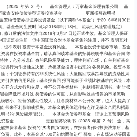
2年8月23日 批准设立机关及批准设立文号：中国证监会证监基金字【2002】44号 经营范围：基金募集；基金销售；资产管理和中国证监会许可的其他业务 组织形式：有限责任公司 注册资本：叁亿元人民币 存续期间：持续经营 联系人：兰剑 电话：021-38909626 传真：021-38909627 股权结构： 中泰证券股份有限公司 60% 山东省新动能基金管理有限公司 40% （二） 主要人员情况 董事长方一天先生，中共党员，大学学历，先后在上海财政证券公司、中国证 监会系统工作，2014年10月加入万家基金管理有限公司，现任公司党委书记、董事 长。 董事袁西存先生，中共党员，硕士学位，曾任莱钢集团财务部科长，副处长， 中泰证券计划财务部总经理等职务。现任中泰证券股份有限公司党委常委、副总经 理。 董事曾祥龙先生，中共党员，学士本科，曾任山东龙信投资有限公司财务负责 人、山东鲁华能源集团外派财务总监、山东国惠基金管理有限公司财务总监、山东 国惠投资有限公司财务部副部长、山东国惠小额贷款有限公司副总经理等职。现任 万家鑫安纯债债券型证券投资基金 更新招募说明书（2025 年第 2 号） 山东省新动能基金管理有限公司财务管理部部长。 董事张钊先生，中共党员，学士本科，先后任泛亚国际投资有限公司总裁助 理、投资专员，iGlobal Consultancy Pte. Ltd.（新加坡）高级顾问、总裁助 理，深圳富坤创业投资有限公司市场营销投资者关系部经理，深圳富坤康健投资有 限公司高级投资经理，山东海洋明石产业基金管理有限公司投资部副总裁，山东蓝 色经济产业基金管理有限公司投资部（济南）副总经理，山东高速北银（上海）投 资管理有限公司执行总裁、山东省新动能基金管理有限公司投资发展部部长等职， 现任山东省新动能投资管理有限公司董事长。 董事陈广益先生，中共党员，硕士研究生，曾任职兴证全球基金管理有限公司 运作保障部，2005年3月加入万家基金管理有限公司，曾任运作保障部副总监、基 金运营部总监、交易部总监、总经理助理，2019年6月起任公司首席信息官，2021 年3月起任公司董事、总经理。 独立董事武辉女士，农工党员，博士研究生，教授。曾任潍坊市第二职业中专 讲师。现任山东财经大学教授。 独立董事范洪义先生，硕士研究生，曾在山东潍坊盐化集团、山东海化集团进 出口有限公司任职，在山东求是律师事务所、山东中强律师事务所、山东普瑞德律 师事务所、上海虹桥正瀚律师事务所、上海杰博律师事务所担任律师、合伙人等 职。现任上海尚舜光电科技有限公司执行董事。 独立董事林彦先生，中共党员，博士研究生，教授。曾任上海交通大学教务处 副处长、凯原法学院副院长、教授等职，现任华东师范大学法学院院长、特聘教 授。 监事会主席马文波先生，中共党员，学士本科，曾在中国电子进出口山东公 司、山东鲁信实业集团公司、山东省鲁信投资控股集团有限公司从事财务会计工 作，在山东省国际信托股份有限公司、山东省金融资产管理股份有限公司担任财务 总监等职。现任山东省新动能基金管理有限公司副总经理。 监事李滨先生，中共党员，博士研究生，先后任英国三和集团量化分析师、劳 埃德银行集团量化分析师、Zan Partners 对冲基金量化分析师、巴克莱资本信用 风险分析师、德意志银行信用风险分析师、瑞士信贷市场风险分析师、红塔证券股 万家鑫安纯债债券型证券投资基金 更新招募说明书（2025 年第 2 号） 份有限公司风险管理部总经理、中泰证券股份有限公司风险管理部副总经理及风险 管理部总经理等职。现任中泰证券股份有限公司风险控制委员会副主任。 监事尹超先生，中共党员，学士本科，2007年7月起加入万家基金管理有限公 司，现任公司基金运营部总监。 监事姜楠女士，中共党员，硕士研究生，曾任职于淘宝（中国）软件有限公 司。2013年3月起加入万家基金管理有限公司，现任公司财务管理部总监。 监事路晓静女士，中共党员，硕士研究生，先后任职于旺旺集团、长江期货有 限公司。2015年5月起加入万家基金管理有限公司，现任公司合规风控部总监助 理。 董事长：方一天先生（简介请参见基金管理人董事会成员） 总经理、首席信息官：陈广益先生（简介请参见基金管理人董事会成员） 督察长：兰剑先生，中国民盟盟员，硕士研究生，律师、注册会计师，曾在江 苏知源律师事务所、上海和华利盛律师事务所从事律师工作，2005年10月进入万家 基金管理有限公司工作，2015年4月起任公司督察长。 副总经理：戴晓云女士，学士本科，曾任海证期货有限公司副总经理、上海证 券有限责任公司运营中心副总经理、上投摩根基金管理有限公司数字化运营及拓展 部总监等职。2016年7月进入万家基金管理有限公司工作，先后担任万家基金管理 有限公司总经理助理、业务管理部总监、网络金融部总监，万家财富基金销售（天 津）有限公司董事长。2021年7月起任公司副总经理。 副总经理：王静女士，中共党员，硕士研究生，曾任兴业银行济南分行公司业 务部科员，兴业银行济南分行天桥支行行长助理，浙 商 银 行济南分行机构金融部总 经理助理，浙 商 银 行济南分行公司银行部总经理助理、副总经理，浙 商 银 行济南分 行小企业与个银评审部总经理等职务。2021年6月进入万家基金管理有限公司， 副总经理：莫海波先生，致公党党员，硕士研究生，曾任财富证券有限责任公 司资产管理部分析师、中银国际证券有限责任公司证券投资部投资经理等职务。 理等职，2022年8月起任公司副总经理。 万家鑫安纯债债券型证券投资基金 更新招募说明书（2025 年第 2 号） 郅元先生，英国雷丁大学金融风险管理专业硕士,曾任天安财产保险股份有限 公司交易员，华安基金管理有限公司集中交易部债券交易员、基金经理助理等职。 定收益部基金经理，现金管理部副总监（主持工作）。现任万家中证同业存单AAA指 数7天持有期证券投资基金、万家天添宝货币市场基金、万家日日薪货币市场证券 投资基金、万家现金增利货币市场基金、万家现金宝货币市场证券投资基金、万家 货币市场证券投资基金、万家鑫安纯债债券型证券投资基金的基金经理。 张如晨女士，中国人民大学金融专业硕士，曾任中国工商银行安徽省分行营业 部客户经理，徽商银行金融市场部/资产负债部债券交易员等职。2019年12月入职 万家基金管理有限公司，现任现金管理部基金经理，历任现金管理部基金经理助 理。现任万家中证同业存单AAA指数7天持有期证券投资基金、万家鑫橙纯债债券型 证券投资基金、万家天添宝货币市场基金、万家日日薪货币市场证券投资基金、万 家鑫安纯债债券型证券投资基金的基金经理。 支琪凯先生，上海财经大学金融专业硕士,曾任中国农业银行资金运营中心 （原中国农业银行金融市场部上海分部）交易员等职。2022年8月入职万家基金管 理有限公司，现任现金管理部基金经理，历任现金管理部基金经理助理。现任万家 货币市场证券投资基金、万家鑫安纯债债券型证券投资基金的基金经理。 历任基金经理： 唐俊杰：2016年9月18日至2017年9月30日 柳发超：2016年10月28日至2019年3月1日 陈奕雯：2019年2月21日至2022年4月27日 莫敬敏：2022年7月2日至2023年6月1日 周慧：2023年6月2日至2024年6月24日 周潜玮：2022年4月27日至2025年6月26日 孙佳佳：2023年11月15日至2025年6月26日 （1）权益与组合投资决策委员会 主 任：陈广益 万家鑫安纯债债券型证券投资基金 更新招募说明书（2025 年第 2 号） 副主任：黄海 委 员：莫海波、乔亮、任峥、徐朝贞、高源、黄兴亮、孙远慧 陈广益先生，总经理、首席信息官。 黄海先生，投资总监、首席投资官、基金经理。 莫海波先生，副总经理、基金经理。 乔亮先生，首席量化投资官、基金经理。 任峥先生，总经理助理、基金经理。 徐朝贞先生，组合投资部总监、基金经理。 高源女士，基金经理。 黄兴亮先生，基金经理。 孙远慧先生，研究部副总监。 （2）固定收益投资决策委员会 主 任：陈广益 委 员：苏谋东、郅元、周潜玮、石东 陈广益先生，总经理、首席信息官。 苏谋东先生，总经理助理、基金经理。 郅元先生，现金管理部总监、基金经理。 周潜玮先生，固定收益部联席总监、基金经理。 石东先生，固定收益部总监助理（主持工作）、基金经理。 （三） 基金管理人的职责 理基金份额的发售、申购、赎回和登记事宜； 收益； 万家鑫安纯债债券型证券投资基金 更新招募说明书（2025 年第 2 号） 法律行为； （四） 基金管理人的承诺 和中国证监会的有关规定，建立健全内部控制制度，采取有效措施，防止违反现行 有效的有关法律、法规、规章、基金合同和中国证监会有关规定的行为发生。 法》、《信息披露办法》及有关法律法规，建立健全内部控制制度，采取有效措施， 防止下列行为的发生： (1)将其固有财产或者他人财产混同于基金财产从事证券投资； (2)不公平地对待其管理的不同基金财产； (3)利用基金财产为基金份额持有人以外的第三人牟取利益； (4)向基金份额持有人违规承诺收益或者承担损失； (5)侵占、挪用基金财产； (6)泄漏因职务便利获取的未公开信息、利用该信息从事或者明示、暗示他人 从事相关的交易活动； (7)玩忽职守，不按照规定履行职责； (8)依照法律法规有关规定，由中国证监会规定禁止的其他行为。 家有关法律、法规及行业规范，诚实信用、勤勉尽责，不从事以下活动： (1)越权或违规经营； (2)违反基金合同或托管协议； (3)故意损害基金份额持有人或其他基金相关机构的合法利益； 万家鑫安纯债债券型证券投资基金 更新招募说明书（2025 年第 2 号） (4)在向中国证监会报送的资料中弄虚作假； (5)拒绝、干扰、阻挠或严重影响中国证监会依法监管； (6)玩忽职守、滥用职权； (7)违反现行有效的有关法律、法规、规章、基金合同和中国证监会的有关规 定，泄漏在任职期间知悉的有关证券、基金的商业秘密，尚未依法公开的基金投资 内容、基金投资计划等信息； (8)违反证券交易场所业务规则，利用对敲、倒仓等手段操纵市场价格，扰乱 市场秩序； (9)贬损同行，以抬高自己； (10)以不正当手段谋求业务发展； (11)有悖社会公德，损害证券投资基金人员形象； (12)在公开信息披露和广告中故意含有虚假、误导、欺诈成分； (13)侵占、挪用基金财产； (14)泄露因职务便利获取的未公开信息、利用该信息从事或者明示、暗示他人 从事相关的交易活动； (15)其他法律、行政法规以及中国证监会禁止的行为。 (1)依照有关法律法规和基金合同的规定，本着谨慎的原则为基金份额持有人 谋取最大利益； (2)不利用职务之便为自己及其代理人、受雇人或任何第三人谋取利益； (3)不违反现行有效的有关法律、法规、规章、基金合同和中国证监会的有关 规定，不泄露在任职期间知悉的有关证券、基金的商业秘密，尚未依法公开的基金 投资内容、基金投资计划等信息； (4)不从事损害基金财产和基金份额持有人利益的证券交易及其他活动。 （五） 基金管理人的内部控制制度 根据“合法合规、全面、审慎、适时”的要求，为确定明确的基金投资方向、 投资策略以及基金组织方式和运作方式，坚持基金运作“安全性、流动性、效益 性”相统一的经营理念，公司内部风险控制必须遵循以下原则： 万家鑫安纯债债券型证券投资基金 更新招募说明书（2025 年第 2 号） (1)健全性原则。内部风险控制必须渗透到公司的不同决策和管理层次，贯穿 于各项业务过程和各个操作环节，覆盖所有的部门、工作岗位和风险点，不能存在 制度上的盲点。 (2)有效性原则。各种内部风险控制制度必须符合国家和监管部门的法律、法 规及规章，必须具有高度的权威性，成为全体员工严格遵守的行动指南；任何人不 得拥有超