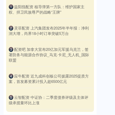
​益阳指配资 核导弹第一方队：维护国家主
1
权、捍卫民族尊严的战略“王牌”
​灵菲配资 上汽集团发布2025年半年报：净利
2
润大增，尚界18小时订单突破5万台
​配资吧 加拿大宣布20亿加元军援乌克兰，签
3
署防务与能源合作协议_马克·卡尼_无人机_国际
联盟
​应牛配资 近九成科创板公司披露2025提质方
4
案，首发募资累计投入超6500亿元
​云智配资 中证协：二季度债券评级及主体评
5
级承揽量环比上涨