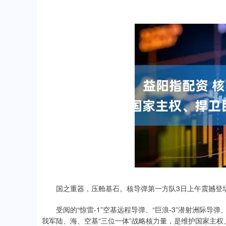
国之重器，压舱基石。核导弹第一方队3日上午震撼登
受阅的“惊雷-1”空基远程导弹、“巨浪-3”潜射洲际导弹、
我军陆、海、空基“三位一体”战略核力量，是维护国家主权