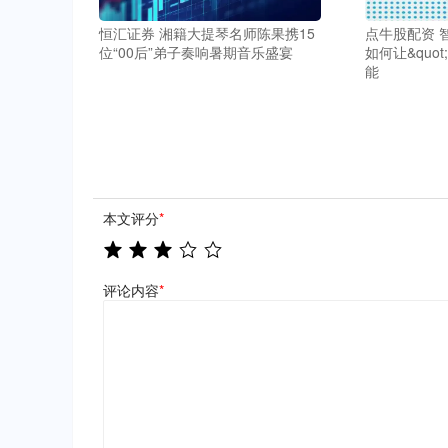
恒汇证券 湘籍大提琴名师陈果携15
点牛股配资 
位“00后”弟子奏响暑期音乐盛宴
如何让&quot
能
本文评分
*
评论内容
*