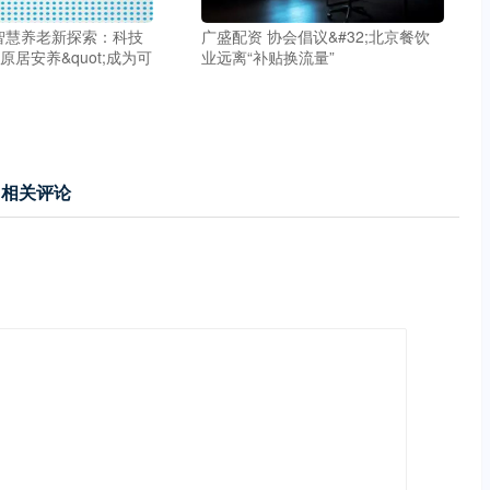
智慧养老新探索：科技
广盛配资 协会倡议&#32;北京餐饮
;原居安养&quot;成为可
业远离“补贴换流量”
相关评论