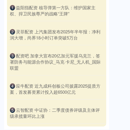
​益阳指配资 核导弹第一方队：维护国家主
1
权、捍卫民族尊严的战略“王牌”
​灵菲配资 上汽集团发布2025年半年报：净利
2
润大增，尚界18小时订单突破5万台
​配资吧 加拿大宣布20亿加元军援乌克兰，签
3
署防务与能源合作协议_马克·卡尼_无人机_国际
联盟
​应牛配资 近九成科创板公司披露2025提质方
4
案，首发募资累计投入超6500亿元
​云智配资 中证协：二季度债券评级及主体评
5
级承揽量环比上涨