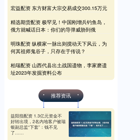
宏益配资 东方财富大宗交易成交300.15万元
精选期货配资 极罕见！中国刚增兵钓鱼岛，
俄方就喊话日本：你们的导弹威胁到俄
明珠配资 纵横家一脉出则搅动天下风云，为
何其祖师鬼谷子，只存在于传说？
柏瑞配资 山西代县出土战国遗物，李家磨遗
址2023年发掘资料公布
推荐资讯
益阳指配资 1.3亿元资金不
好转出境，2名内地客户被瑞
银副总监“下套”：钱不见
了……