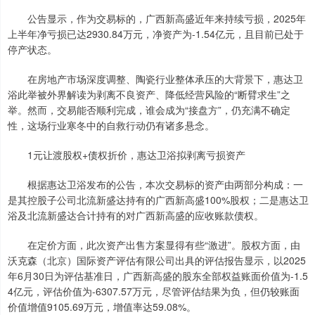
公告显示，作为交易标的，广西新高盛近年来持续亏损，2025年
上半年净亏损已达2930.84万元，净资产为-1.54亿元，且目前已处于
停产状态。
在房地产市场深度调整、陶瓷行业整体承压的大背景下，惠达卫
浴此举被外界解读为剥离不良资产、降低经营风险的“断臂求生”之
举。然而，交易能否顺利完成，谁会成为“接盘方”，仍充满不确定
性，这场行业寒冬中的自救行动仍有诸多悬念。
1元让渡股权+债权折价，惠达卫浴拟剥离亏损资产
根据惠达卫浴发布的公告，本次交易标的资产由两部分构成：一
是其控股子公司北流新盛达持有的广西新高盛100%股权；二是惠达卫
浴及北流新盛达合计持有的对广西新高盛的应收账款债权。
在定价方面，此次资产出售方案显得有些“激进”。股权方面，由
沃克森（北京）国际资产评估有限公司出具的评估报告显示，以2025
年6月30日为评估基准日，广西新高盛的股东全部权益账面价值为-1.5
4亿元，评估价值为-6307.57万元，尽管评估结果为负，但仍较账面
价值增值9105.69万元，增值率达59.08%。