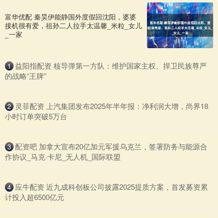
富华优配 秦昊伊能静国外度假回沈阳，婆婆
接机很有爱，祖孙二人拉手太温馨_米粒_女儿
_一家
​益阳指配资 核导弹第一方队：维护国家主权、捍卫民族尊严
1
的战略“王牌”
​灵菲配资 上汽集团发布2025年半年报：净利润大增，尚界18
2
小时订单突破5万台
​配资吧 加拿大宣布20亿加元军援乌克兰，签署防务与能源合
3
作协议_马克·卡尼_无人机_国际联盟
​应牛配资 近九成科创板公司披露2025提质方案，首发募资累
4
计投入超6500亿元