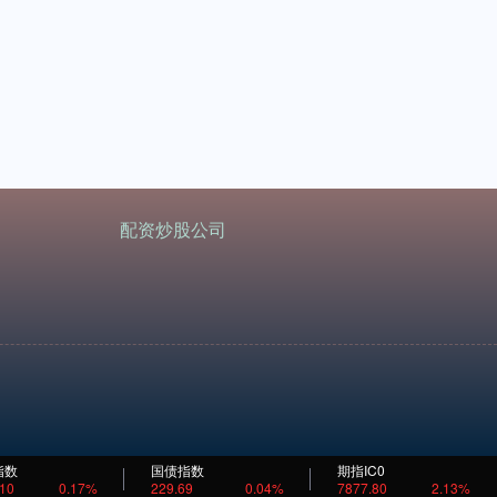
配资炒股公司
指数
国债指数
期指IC0
.10
0.17%
229.69
0.04%
7877.80
2.13%