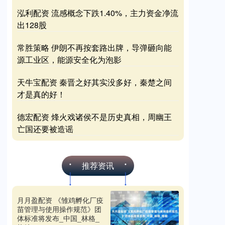
泓利配资 流感概念下跌1.40%，主力资金净流
出128股
常胜策略 伊朗不再按套路出牌，导弹砸向能
源工业区，能源安全化为泡影
天牛宝配资 秦晋之好其实没多好，秦楚之间
才是真的好！
德宏配资 烽火戏诸侯不是历史真相，周幽王
亡国还要被造谣
推荐资讯
月月盈配资 《雏鸡孵化厂疫
苗管理与使用操作规范》团
体标准将发布_中国_林格_