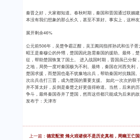
秦晋之好，大家都知道。春秋时期，秦国和晋国通过联姻建
本没有我们想象的那么长久，甚至不算好。事实上，这种友
展开剩余46%
公元前506年，吴楚争霸正酣，吴王阖闾指挥孙武和伍子
昭王是秦穆公的外甥，楚国因此急需秦国的援助。最终，楚
征，帮助楚国恢复了国土。 进入战国时期，晋国虽已分裂
之地，局势一度对秦国极为不利。最终，秦国在河西失利，
楚国求援，而楚国也毫不犹豫地出兵，帮助秦国对抗魏国。
次出兵击打三晋，成为楚国的重要支援。 如此一次次的联
并不算太好，反倒是秦楚之好更值得称道。当然，后来的历
争斗，最终秦国吞并了楚国，然而这些都只能成为后来的故
发布于：天津市
上一篇：
德宏配资 烽火戏诸侯不是历史真相，周幽王亡