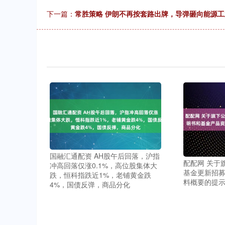
下一篇：
常胜策略 伊朗不再按套路出牌，导弹砸向能源
国融汇通配资 AH股午后回落，沪指
配配网 关于
冲高回落仅涨0.1%，高位股集体大
基金更新招
跌，恒科指跌近1%，老铺黄金跌
料概要的提示性
4%，国债反弹，商品分化