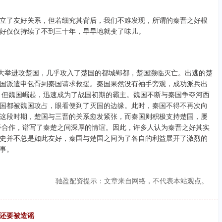
立了友好关系，但若细究其背后，我们不难发现，所谓的秦晋之好根
好仅仅持续了不到三十年，早早地就变了味儿。
胥大举进攻楚国，几乎攻入了楚国的都城郢都，楚国濒临灭亡。出逃的楚
国派遣申包胥到秦国请求救援。秦国果然没有袖手旁观，成功派兵出
，但魏国崛起，迅速成为了战国初期的霸主。魏国不断与秦国争夺河西
国都被魏国攻占，眼看便到了灭国的边缘。此时，秦国不得不再次向
这段时期，楚国与三晋的关系愈发紧张，而秦国则积极支持楚国，屡
手合作，谱写了秦楚之间深厚的情谊。因此，许多人认为秦晋之好其实
史并不总是如此友好，秦国与楚国之间为了各自的利益展开了激烈的
事。
驰盈配资提示：文章来自网络，不代表本站观点。
国还要被造谣