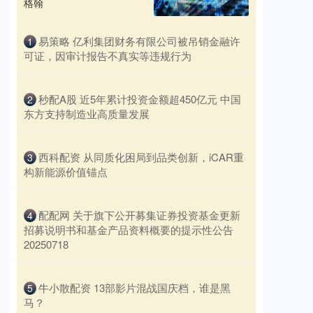
格翰
​易策略 亿利集团财务有限公司被吊销金融许
1
可证，因审计报告不真实等违规行为
​秒配A股 近5年累计投资金额超450亿元 中国
2
东方支持制造业高质量发展
​西科配资 从同质化困局到品类创新，iCAR重
3
构新能源价值锚点
​配配网 关于旗下公开募集证券投资基金更新
4
招募说明书和基金产品资料概要的提示性公告
20250718
​牛小散配资 13部影片混战国庆档，谁是黑
5
马？